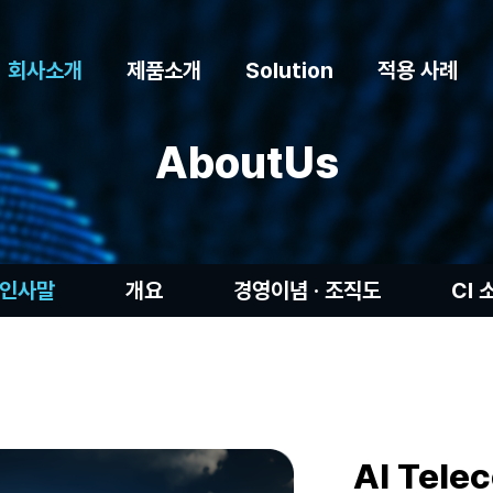
메뉴 건너뛰기
회사소개
제품소개
Solution
적용 사례
AboutUs
인사말
개요
경영이념 · 조직도
CI 
AI Tele