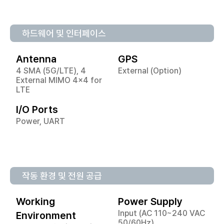
하드웨어 및 인터페이스
Antenna
GPS
4 SMA (5G/LTE), 4
External (Option)
External MIMO 4x4 for
LTE
I/O Ports
Power, UART
작동 환경 및 전원 공급
Working
Power Supply
Input (AC 110~240 VAC
Environment
50/60Hz)