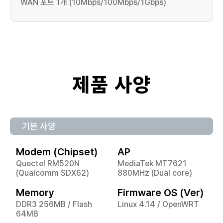
WAN 포트 1개 (10Mbps/100Mbps/1Gbps)
제품 사양
기본 사양
Modem (Chipset)
AP
Quectel RM520N
MediaTek MT7621
(Qualcomm SDX62)
880MHz (Dual core)
Memory
Firmware OS (Ver)
DDR3 256MB / Flash
Linux 4.14 / OpenWRT
64MB