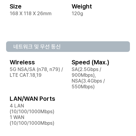
Size
Weight
168 X 118 X 26mm
120g
네트워크 및 무선 통신
Wireless
Speed (Max.)
5G NSA/SA (n78, n79) /
SA(2.5Gbps /
LTE CAT.18,19
900Mbps),
NSA(3.4Gbps /
550Mbps)
LAN/WAN Ports
4 LAN
(10/100/1000Mbps)
1 WAN
(10/100/1000Mbps)