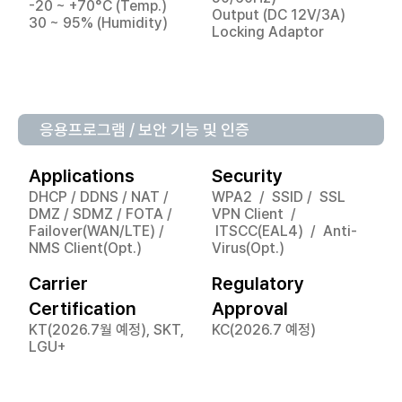
-20 ~ +70°C (Temp.)
Output (DC 12V/3A)
30 ~ 95% (Humidity)
Locking Adaptor
응용프로그램 / 보안 기능 및 인증
Applications
Security
DHCP / DDNS / NAT /
WPA2 / SSID / SSL
DMZ / SDMZ / FOTA /
VPN Client /
Failover(WAN/LTE) /
ITSCC(EAL4) / Anti-
NMS Client(Opt.)
Virus(Opt.)
Carrier
Regulatory
Certification
Approval
KT(2026.7월 예정), SKT,
KC(2026.7 예정)
LGU+